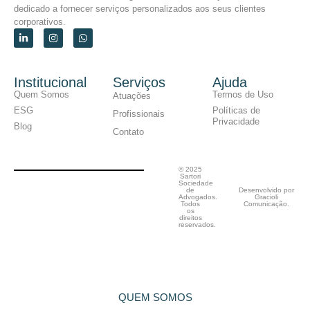
dedicado a fornecer serviços personalizados aos seus clientes
corporativos.
Institucional
Serviços
Ajuda
Quem Somos
Termos de Uso
Atuações
ESG
Políticas de
Profissionais
Privacidade
Blog
Contato
© 2025
Sartori
Sociedade
de
Desenvolvido por
Advogados.
Gracioli
Todos
Comunicação.
os
direitos
reservados.
QUEM SOMOS