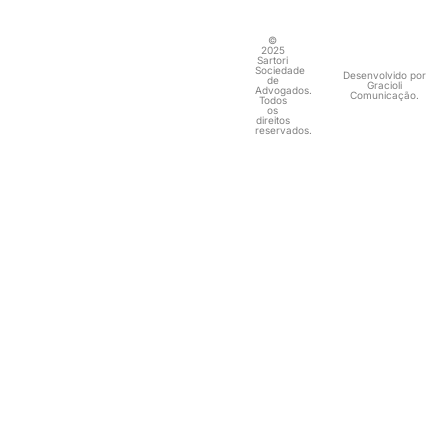
©
2025
Sartori
Sociedade
Desenvolvido por
de
Gracioli
Advogados.
Comunicação.
Todos
os
direitos
reservados.