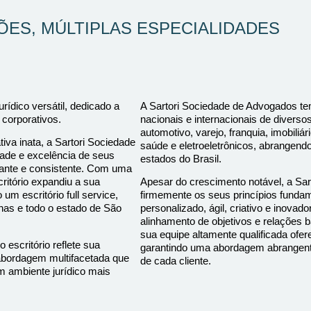
ÕES, MÚLTIPLAS ESPECIALIDADES
rídico versátil, dedicado a
A Sartori Sociedade de Advogados te
 corporativos.
nacionais e internacionais de diverso
automotivo, varejo, franquia, imobiliár
va inata, a Sartori Sociedade
saúde e eletroeletrônicos, abrangen
ade e excelência de seus
estados do Brasil.
tante e consistente. Com uma
ritório expandiu a sua
Apesar do crescimento notável, a S
m escritório full service,
firmemente os seus princípios funda
nas e todo o estado de São
personalizado, ágil, criativo e inovad
alinhamento de objetivos e relações 
sua equipe altamente qualificada of
escritório reflete sua
garantindo uma abordagem abrangente
abordagem multifacetada que
de cada cliente.
 ambiente jurídico mais