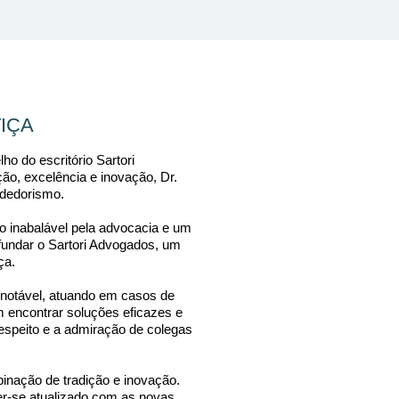
IÇA
ho do escritório Sartori
o, excelência e inovação, Dr.
ndedorismo.
o inabalável pela advocacia e um
fundar o Sartori Advogados, um
ça.
a notável, atuando em casos de
m encontrar soluções eficazes e
espeito e a admiração de colegas
binação de tradição e inovação.
ter-se atualizado com as novas