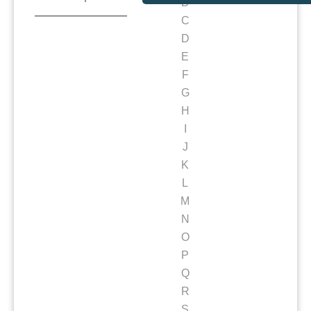
B
C
D
E
F
G
H
I
J
K
L
M
N
O
P
Q
R
S