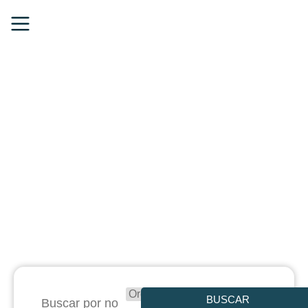
ÁREAS DE ATUAÇÕES
Selecione a área de seu interesse:
A
BUSCAR