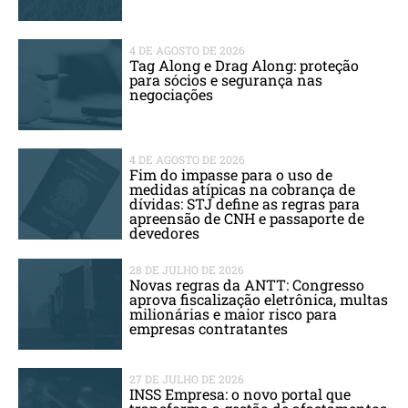
4 DE AGOSTO DE 2026
Tag Along e Drag Along: proteção
para sócios e segurança nas
negociações
4 DE AGOSTO DE 2026
Fim do impasse para o uso de
medidas atípicas na cobrança de
dívidas: STJ define as regras para
apreensão de CNH e passaporte de
devedores
28 DE JULHO DE 2026
Novas regras da ANTT: Congresso
aprova fiscalização eletrônica, multas
milionárias e maior risco para
empresas contratantes
27 DE JULHO DE 2026
INSS Empresa: o novo portal que