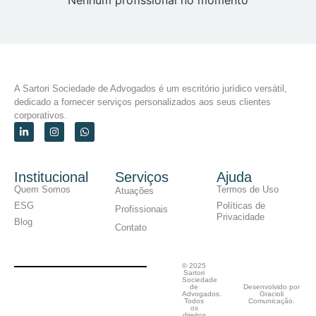
A Sartori Sociedade de Advogados é um escritório jurídico versátil,
dedicado a fornecer serviços personalizados aos seus clientes
corporativos.
Institucional
Serviços
Ajuda
Quem Somos
Termos de Uso
Atuações
ESG
Políticas de
Profissionais
Privacidade
Blog
Contato
© 2025
Sartori
Sociedade
de
Desenvolvido por
Advogados.
Gracioli
Todos
Comunicação.
os
direitos