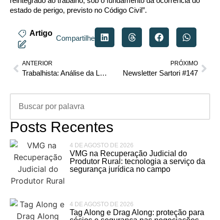
reintegrado ao trabalho, sob o fundamento da ocorrência do
estado de perigo, previsto no Código Civil”.
Artigo
Compartilhe
ANTERIOR
PRÓXIMO
Trabalhista: Análise da Lei 14.151/2021 (trabalho presencial das gestantes)
Newsletter Sartori #147
Posts Recentes
4 DE AGOSTO DE 2026
VMG na Recuperação Judicial do
Produtor Rural: tecnologia a serviço da
segurança jurídica no campo
4 DE AGOSTO DE 2026
Tag Along e Drag Along: proteção para