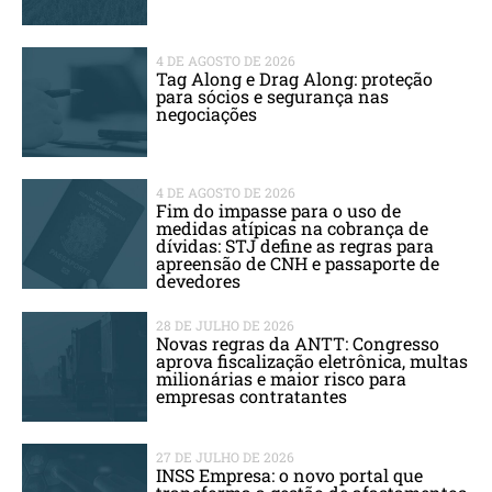
4 DE AGOSTO DE 2026
Tag Along e Drag Along: proteção
para sócios e segurança nas
negociações
4 DE AGOSTO DE 2026
Fim do impasse para o uso de
medidas atípicas na cobrança de
dívidas: STJ define as regras para
apreensão de CNH e passaporte de
devedores
28 DE JULHO DE 2026
Novas regras da ANTT: Congresso
aprova fiscalização eletrônica, multas
milionárias e maior risco para
empresas contratantes
27 DE JULHO DE 2026
INSS Empresa: o novo portal que