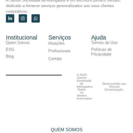
A Sartori Sociedade de Advogados é um escritório jurídico versátil,
dedicado a fornecer serviços personalizados aos seus clientes
corporativos.
Institucional
Serviços
Ajuda
Quem Somos
Termos de Uso
Atuações
ESG
Políticas de
Profissionais
Privacidade
Blog
Contato
© 2025
Sartori
Sociedade
de
Desenvolvido por
Advogados.
Gracioli
Todos
Comunicação.
os
direitos
reservados.
QUEM SOMOS