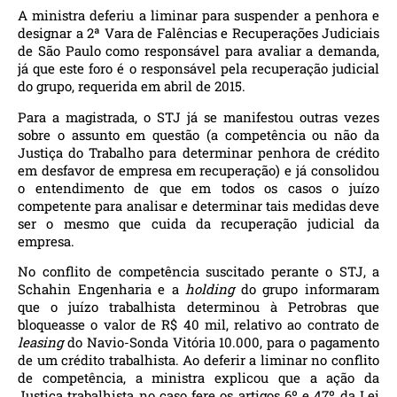
A ministra deferiu a liminar para suspender a penhora e
designar a 2ª Vara de Falências e Recuperações Judiciais
de São Paulo como responsável para avaliar a demanda,
já que este foro é o responsável pela recuperação judicial
do grupo, requerida em abril de 2015.
Para a magistrada, o STJ já se manifestou outras vezes
sobre o assunto em questão (a competência ou não da
Justiça do Trabalho para determinar penhora de crédito
em desfavor de empresa em recuperação) e já consolidou
o entendimento de que em todos os casos o juízo
competente para analisar e determinar tais medidas deve
ser o mesmo que cuida da recuperação judicial da
empresa.
No conflito de competência suscitado perante o STJ, a
Schahin Engenharia e a
holding
do grupo informaram
que o juízo trabalhista determinou à Petrobras que
bloqueasse o valor de R$ 40 mil, relativo ao contrato de
leasing
do Navio-Sonda Vitória 10.000, para o pagamento
de um crédito trabalhista. Ao deferir a liminar no conflito
de competência, a ministra explicou que a ação da
Justiça trabalhista no caso fere os artigos 6º e 47º da Lei