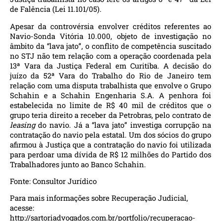
de Falência (Lei 11.101/05).
Apesar da controvérsia envolver créditos referentes ao
Navio-Sonda Vitória 10.000, objeto de investigação no
âmbito da “lava jato”, o conflito de competência suscitado
no STJ não tem relação com a operação coordenada pela
13ª Vara da Justiça Federal em Curitiba. A decisão do
juízo da 52ª Vara do Trabalho do Rio de Janeiro tem
relação com uma disputa trabalhista que envolve o Grupo
Schahin e a Schahin Engenharia S.A. A penhora foi
estabelecida no limite de R$ 40 mil de créditos que o
grupo teria direito a receber da Petrobras, pelo contrato de
leasing
do navio. Já a “lava jato” investiga corrupção na
contratação do navio pela estatal. Um dos sócios do grupo
afirmou à Justiça que a contratação do navio foi utilizada
para perdoar uma dívida de R$ 12 milhões do Partido dos
Trabalhadores junto ao Banco Schahin.
Fonte:
Consultor Jurídico
Para mais informações sobre Recuperação Judicial,
acesse:
http://sartoriadvogados.com.br/portfolio/recuperacao-