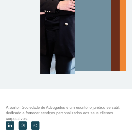
A Sartori Sociedade de Advogados é um escritório jurídico versátil,
dedicado a fornecer serviços personalizados aos seus clientes
corporativos.