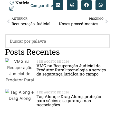
Notícia
Compartilhe
ANTERIOR
PRÓXIMO
Recuperação Judicial: A aplicação das novas regras da Recuperação Judicial nos processos em trâmite
Novos procedimentos para autenticação dos livros contábeis – IN DREI/SGD/ME Nº 82 de 19 de fevereiro de 2021
Posts Recentes
4 DE AGOSTO DE 2026
VMG na Recuperação Judicial do
Produtor Rural: tecnologia a serviço
da segurança jurídica no campo
4 DE AGOSTO DE 2026
Tag Along e Drag Along: proteção
para sócios e segurança nas
negociações