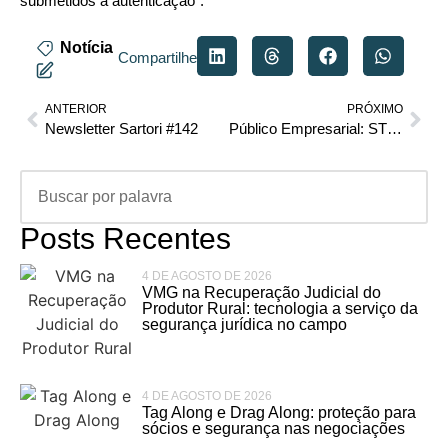
submetidos à autenticação”.
Notícia
Compartilhe
ANTERIOR
PRÓXIMO
Newsletter Sartori #142
Público Empresarial: STF conclui julgamento sobre disputa tributária em software
Posts Recentes
4 DE AGOSTO DE 2026
VMG na Recuperação Judicial do
Produtor Rural: tecnologia a serviço da
segurança jurídica no campo
4 DE AGOSTO DE 2026
Tag Along e Drag Along: proteção para
sócios e segurança nas negociações