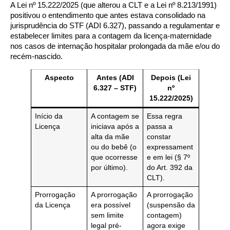
A Lei nº 15.222/2025 (que alterou a CLT e a Lei nº 8.213/1991)
positivou o entendimento que antes estava consolidado na
jurisprudência do STF (ADI 6.327), passando a regulamentar e
estabelecer limites para a contagem da licença-maternidade
nos casos de internação hospitalar prolongada da mãe e/ou do
recém-nascido.
Aspecto
Antes (ADI
Depois (Lei
6.327 – STF)
nº
15.222/2025)
Início da
A contagem se
Essa regra
Licença
iniciava após a
passa a
alta da mãe
constar
ou do bebê (o
expressament
que ocorresse
e em lei (§ 7º
por último).
do Art. 392 da
CLT).
Prorrogação
A prorrogação
A prorrogação
da Licença
era possível
(suspensão da
sem limite
contagem)
legal pré-
agora exige