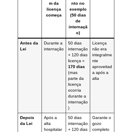
m da
nto no
licença
exemplo
começa
(50 dias
de
internaçã
o)
Antes da
Durante a
50 dias
Licença
Lei
internação
internação
não era
+ 120 dias
integralme
licença =
nte
170 dias
aproveitad
(mas
a após a
parte da
alta
licença
ocorria
durante a
internação
)
Depois
Após a
50 dias
Garante o
da Lei
alta
internação
gozo
hospitalar
+ 120 dias
completo