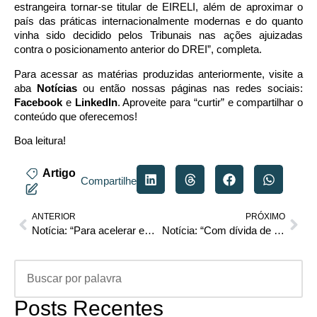
estrangeira tornar-se titular de EIRELI, além de aproximar o
país das práticas internacionalmente modernas e do quanto
vinha sido decidido pelos Tribunais nas ações ajuizadas
contra o posicionamento anterior do DREI”, completa.
Para acessar as matérias produzidas anteriormente, visite a
aba
Notícias
ou então nossas páginas nas redes sociais:
Facebook
e
LinkedIn
. Aproveite para “curtir” e compartilhar o
conteúdo que oferecemos!
Boa leitura!
Artigo
Compartilhe
ANTERIOR
PRÓXIMO
Notícia: “Para acelerar economia, governo quer mudar lei de recuperação judicial”
Notícia: “Com dívida de R$ 2,3 milhões, lojas de grife em shoppings de Cuiabá pedem recuperação judicial”
Posts Recentes