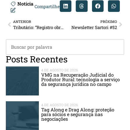
Notícia
Compartilhe
ANTERIOR
PRÓXIMO
Tributário: “Registro obrigatório nos Conselhos de Classe”
Newsletter Sartori #52
Posts Recentes
4 DE AGOSTO DE 2026
VMG na Recuperação Judicial do
Produtor Rural: tecnologia a serviço
da segurança jurídica no campo
4 DE AGOSTO DE 2026
Tag Along e Drag Along: proteção
para sócios e segurança nas
negociações