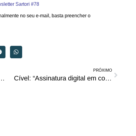
letter Sartori #78
nalmente no seu e-mail, basta preencher o
PRÓXIMO
sob vigilância não caracteriza crime impossível e autoriza a revista pessoal quando necessária e inevitável”
Cível: “Assinatura digital em contratos”