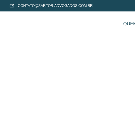
CONTATO@SARTORIADVOGADOS.COM.BR
QUE