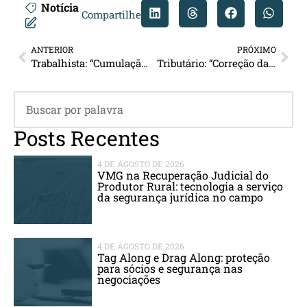
Notícia
Compartilhe
ANTERIOR
PRÓXIMO
Trabalhista: “Cumulação do adicional de periculosidade e insalubridade”
Tributário: “Correção das dívidas tributárias não pode ficar acima da Selic”
Posts Recentes
4 DE AGOSTO DE 2026
VMG na Recuperação Judicial do
Produtor Rural: tecnologia a serviço
da segurança jurídica no campo
4 DE AGOSTO DE 2026
Tag Along e Drag Along: proteção
para sócios e segurança nas
negociações