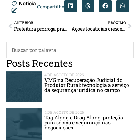
Notícia
Compartilhe
ANTERIOR
PRÓXIMO
Prefeitura prorroga prazo para adesão ao Refis
Ações locatícias cresceram 4% em São Paulo no mês de agosto
Posts Recentes
4 DE AGOSTO DE 2026
VMG na Recuperação Judicial do
Produtor Rural: tecnologia a serviço
da segurança jurídica no campo
4 DE AGOSTO DE 2026
Tag Along e Drag Along: proteção
para sócios e segurança nas
negociações