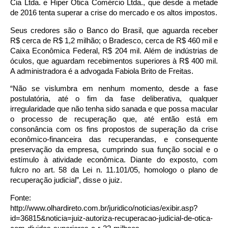
Cia Ltda. e Hiper Ótica Comércio Ltda., que desde a metade
de 2016 tenta superar a crise do mercado e os altos impostos.
Seus credores são o Banco do Brasil, que aguarda receber
R$ cerca de R$ 1,2 milhão; o Bradesco, cerca de R$ 460 mil e
Caixa Econômica Federal, R$ 204 mil. Além de indústrias de
óculos, que aguardam recebimentos superiores à R$ 400 mil.
A administradora é a advogada Fabiola Brito de Freitas.
“Não se vislumbra em nenhum momento, desde a fase
postulatória, até o fim da fase deliberativa, qualquer
irregularidade que não tenha sido sanada e que possa macular
o processo de recuperação que, até então está em
consonância com os fins propostos de superação da crise
econômico-financeira das recuperandas, e consequente
preservação da empresa, cumprindo sua função social e o
estímulo à atividade econômica. Diante do exposto, com
fulcro no art. 58 da Lei n. 11.101/05, homologo o plano de
recuperação judicial”, disse o juiz.
Fonte:
http://www.olhardireto.com.br/juridico/noticias/exibir.asp?
id=36815&noticia=juiz-autoriza-recuperacao-judicial-de-otica-