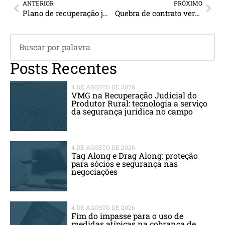
ANTERIOR
PRÓXIMO
Plano de recuperação judicial da Cultura é homologado pela Justiça de SP
Quebra de contrato verbal que não ocasionou prejuízo afasta reparação material
Posts Recentes
4 DE AGOSTO DE 2026
VMG na Recuperação Judicial do
Produtor Rural: tecnologia a serviço
da segurança jurídica no campo
4 DE AGOSTO DE 2026
Tag Along e Drag Along: proteção
para sócios e segurança nas
negociações
4 DE AGOSTO DE 2026
Fim do impasse para o uso de
medidas atípicas na cobrança de