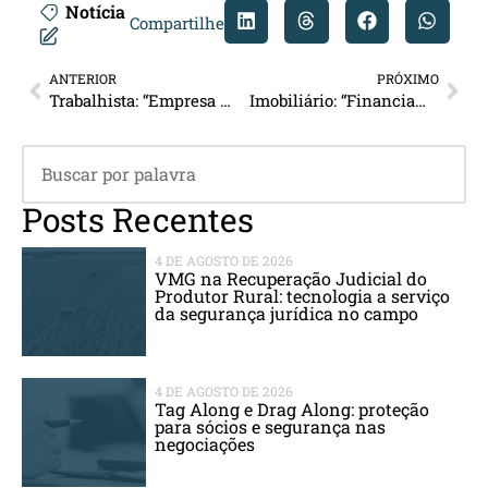
Notícia
Compartilhe
ANTERIOR
PRÓXIMO
Trabalhista: “Empresa pode ser autuada mesmo após assinar TAC com MPT”
Imobiliário: “Financiamento de imóveis MCMV tem teto elevado”
Posts Recentes
4 DE AGOSTO DE 2026
VMG na Recuperação Judicial do
Produtor Rural: tecnologia a serviço
da segurança jurídica no campo
4 DE AGOSTO DE 2026
Tag Along e Drag Along: proteção
para sócios e segurança nas
negociações