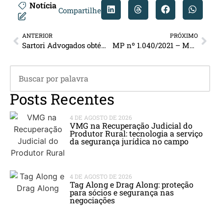
Notícia
Compartilhe
ANTERIOR
PRÓXIMO
Sartori Advogados obtém êxito em nulidade processual por falta de citação em decisão de agravo de petição
MP nº 1.040/2021 – Modernização do ambiente de negócios
Posts Recentes
4 DE AGOSTO DE 2026
VMG na Recuperação Judicial do
Produtor Rural: tecnologia a serviço
da segurança jurídica no campo
4 DE AGOSTO DE 2026
Tag Along e Drag Along: proteção
para sócios e segurança nas
negociações