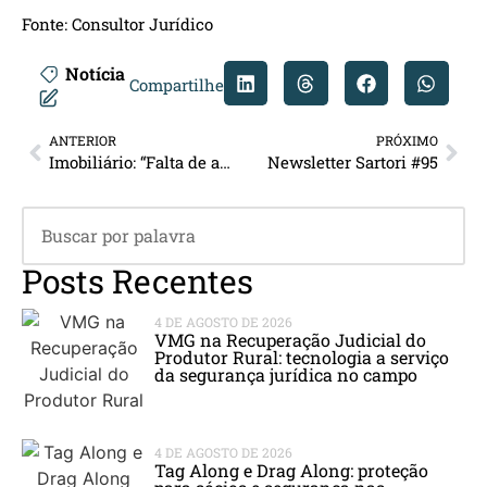
Fonte:
Consultor Jurídico
Notícia
Compartilhe
ANTERIOR
PRÓXIMO
Imobiliário: “Falta de averbação deixa locatário desprotegido contra a venda de imóvel”
Newsletter Sartori #95
Posts Recentes
4 DE AGOSTO DE 2026
VMG na Recuperação Judicial do
Produtor Rural: tecnologia a serviço
da segurança jurídica no campo
4 DE AGOSTO DE 2026
Tag Along e Drag Along: proteção