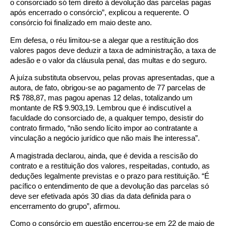
o consorciado só tem direito à devolução das parcelas pagas
após encerrado o consórcio”, explicou a requerente. O
consórcio foi finalizado em maio deste ano.
Em defesa, o réu limitou-se a alegar que a restituição dos
valores pagos deve deduzir a taxa de administração, a taxa de
adesão e o valor da cláusula penal, das multas e do seguro.
A juíza substituta observou, pelas provas apresentadas, que a
autora, de fato, obrigou-se ao pagamento de 77 parcelas de
R$ 788,87, mas pagou apenas 12 delas, totalizando um
montante de R$ 9.903,19. Lembrou que é indiscutível a
faculdade do consorciado de, a qualquer tempo, desistir do
contrato firmado, “não sendo lícito impor ao contratante a
vinculação a negócio jurídico que não mais lhe interessa”.
A magistrada declarou, ainda, que é devida a rescisão do
contrato e a restituição dos valores, respeitadas, contudo, as
deduções legalmente previstas e o prazo para restituição. “É
pacífico o entendimento de que a devolução das parcelas só
deve ser efetivada após 30 dias da data definida para o
encerramento do grupo”, afirmou.
Como o consórcio em questão encerrou-se em 22 de maio de