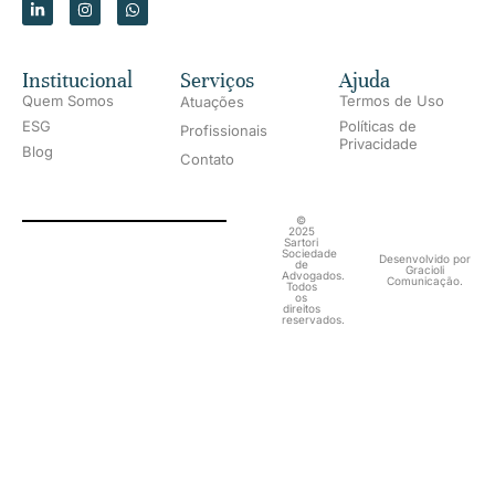
Institucional
Serviços
Ajuda
Quem Somos
Termos de Uso
Atuações
ESG
Políticas de
Profissionais
Privacidade
Blog
Contato
©
2025
Sartori
Sociedade
Desenvolvido por
de
Gracioli
Advogados.
Comunicação.
Todos
os
direitos
reservados.