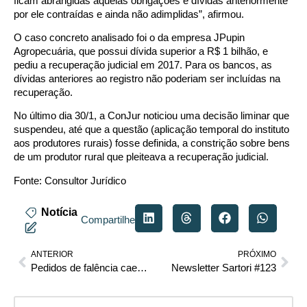
ficam abrangidas aquelas obrigações e dívidas anteriormente
por ele contraídas e ainda não adimplidas”, afirmou.
O caso concreto analisado foi o da empresa JPupin
Agropecuária, que possui dívida superior a R$ 1 bilhão, e
pediu a recuperação judicial em 2017. Para os bancos, as
dívidas anteriores ao registro não poderiam ser incluídas na
recuperação.
No último dia 30/1, a ConJur noticiou uma
decisão liminar
que
suspendeu, até que a questão (aplicação temporal do instituto
aos produtores rurais) fosse definida, a constrição sobre bens
de um produtor rural que pleiteava a recuperação judicial.
Fonte:
Consultor Jurídico
Notícia
Compartilhe
ANTERIOR
PRÓXIMO
Pedidos de falência caem 2,7% no acumulado em 12 meses
Newsletter Sartori #123