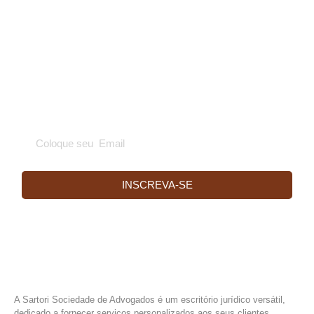
Receba nossa Newsletter!
INSCREVA-SE
A Sartori Sociedade de Advogados é um escritório jurídico versátil,
dedicado a fornecer serviços personalizados aos seus clientes