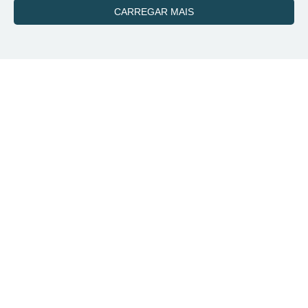
CARREGAR MAIS
Envie o seu CV
Preencha todos os campos abaixo e cadastre seu currículo em
nosso banco de dados.