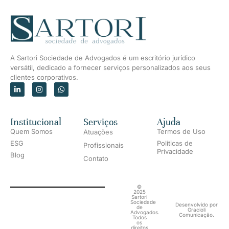
A Sartori Sociedade de Advogados é um escritório jurídico
versátil, dedicado a fornecer serviços personalizados aos seus
clientes corporativos.
Institucional
Serviços
Ajuda
Quem Somos
Termos de Uso
Atuações
ESG
Políticas de
Profissionais
Privacidade
Blog
Contato
©
2025
Sartori
Sociedade
Desenvolvido por
de
Gracioli
Advogados.
Comunicação.
Todos
os
direitos